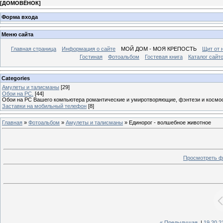
[
ДОМОВЁНОК
]
Форма входа
Меню сайта
Главная страница
Информация о сайте
МОЙ ДОМ - МОЯ КРЕПОСТЬ
Щит от 
Гостиная
Фотоальбом
Гостевая книга
Каталог сайт
Categories
Амулеты и талисманы
[29]
Обои на РС.
[44]
Обои на РС Вашего компьютера романтические и умиротворяющие, фэнтези и космос, 
Заставки на мобильный телефон
[8]
Главная
»
Фотоальбом
»
Амулеты и талисманы
» Единорог - волшебное животное
Просмотреть ф
« Предыдущая
|
19
20
2