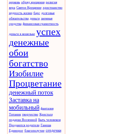
церковь
обряд крещения
религия
вера
Святое Крещение
христианство
мудрость жизни
барс
долговые
обязательства
деньги
заемные
средства
финансовая грамотность
успех
деньги в кошельке
денежные
обои
богатство
Изобилие
Процветание
денежный поток
Заставка на
мобильный
фантазия
Титаник
творчество
Кристалл
подарки Вселенной
Быть человеком
Продаются родители
Ганеша
сердечки
Единорог
благополучие