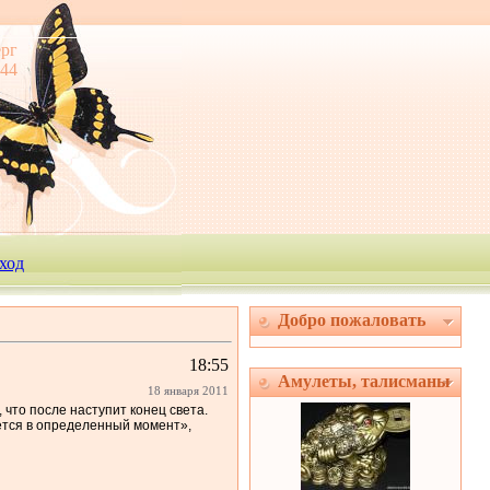
ерг
:44
ход
Добро пожаловать
18:55
Амулеты, талисманы
18 января 2011
 что после наступит конец света.
яется в определенный момент»,