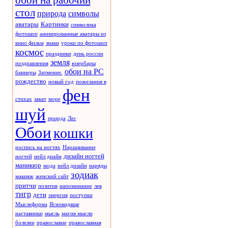
обои на рабочий
стол
природа
символы
аватары
Картинки
символика
фотошоп
анимированные аватары из
кино фильм
знаки
уроки по фотошоп
космос
праздники
день россии
земля
поздравления
юзербары
обои на РС
баннеры
Затмение.
рождество
новый год
пожелания в
фен
стихах
закат
море
шуй
прирда
Лес
Обои
кошки
роспись на ногтях
Наращивание
дизайн ногтей
ногтей
нейл диайн
маникюр
мода
нейл дизайн
наряды
зодиак
макияж
женский сайт
притчи
позитив
напоминание
лев
тигр
дети
энергия
поступки
Мыслеформа
Ясновидяще
наставники
мысль
магия мысли
болезни
православие
православная