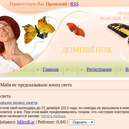
Приветствую Вас
Прохожий
|
RSS
Четв
06.08.2026, 07
ДОМОВЁНОК
Главная
Регистрация
В
Майя не предсказывали конец света
света
ывали конец света
тали свой календарь до 21 декабря 2012 года, но никогда не указывали в нем,
нчился, и все. При этом майя придерживались теории, что «история повтор
мени начинается заново.
Читать дальше
обавил
:
MilenKar
|
Рейтинг
: 0.0/0 |