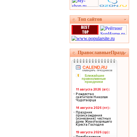
Топ сайтов
ПравославныеПразд.